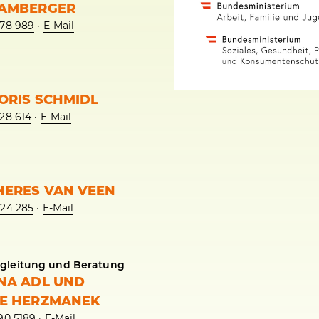
BAMBERGER
 78 989
·
E-Mail
ORIS SCHMIDL
28 614
·
E-Mail
HERES VAN VEEN
 24 285
·
E-Mail
gleitung und Beratung
INA ADL UND
LE HERZMANEK
90 5189
·
E-Mail