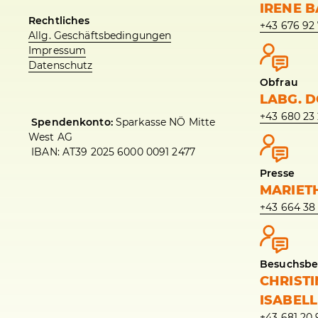
IRENE 
Rechtliches
+43 676 92
Allg. Geschäftsbedingungen
Impressum
Datenschutz
Obfrau
LABG. D
+43 680 23 
Spendenkonto:
Sparkasse NÖ Mitte
West AG
IBAN: AT39 2025 6000 0091 2477
Presse
MARIET
+43 664 38
Besuchsbe
CHRIST
ISABEL
+43 681 20 