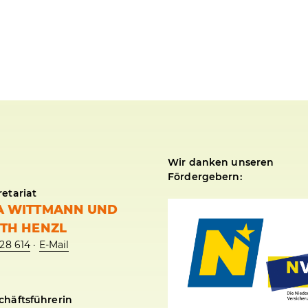
Wir danken unseren
Fördergebern:
etariat
A WITTMANN UND
ETH HENZL
28 614
·
E-Mail
häftsführerin